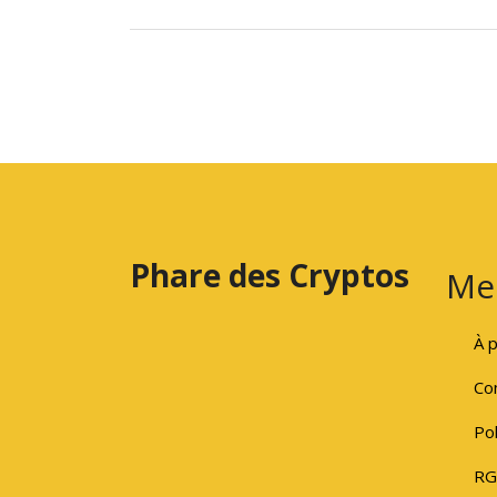
Phare des Cryptos
Me
À 
Con
Pol
RG