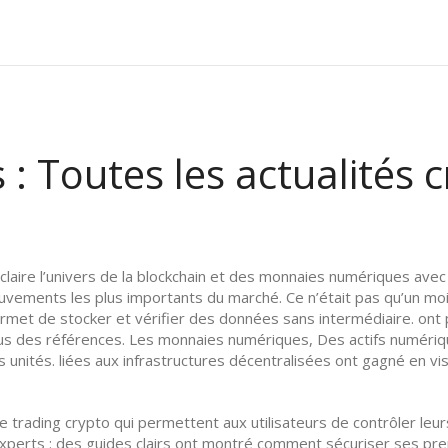
: Toutes les actualités c
éclaire l’univers de la blockchain et des monnaies numériques ave
uvements les plus importants du marché. Ce n’était pas qu’un mois
ermet de stocker et vérifier des données sans intermédiaire
.
ont 
nus des références. Les
monnaies numériques
,
Des actifs numériqu
s unités
.
liées aux infrastructures décentralisées ont gagné en visib
 trading crypto qui permettent aux utilisateurs de contrôler leur
 experts : des guides clairs ont montré comment sécuriser ses p