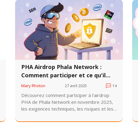
PHA Airdrop Phala Network :
Comment participer et ce qu'il
faut savoir en novembre 2025
Mary Rhoton
27 avril 2025
14
Découvrez comment participer à l'airdrop
PHA de Phala Network en novembre 2025,
les exigences techniques, les risques et les
perspectives après la migration vers
Ethereum Layer 2.