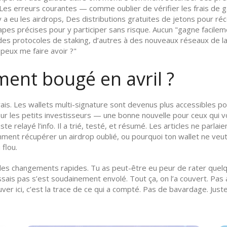
es erreurs courantes — comme oublier de vérifier les frais de ga
y a eu les
airdrops
,
Des distributions gratuites de jetons pour réc
apes précises pour y participer sans risque. Aucun "gagne facilemen
à des protocoles de staking, d’autres à des nouveaux réseaux de l
 peux me faire avoir ?"
ment bougé en avril ?
rais. Les wallets multi-signature sont devenus plus accessibles po
pour les petits investisseurs — une bonne nouvelle pour ceux qui
te relayé l’info. Il a trié, testé, et résumé. Les articles ne parlaien
ent récupérer un airdrop oublié, ou pourquoi ton wallet ne veut
 flou.
er des changements rapides. Tu as peut-être eu peur de rater quel
ais pas s’est soudainement envolé. Tout ça, on l’a couvert. Pas 
er ici, c’est la trace de ce qui a compté. Pas de bavardage. Juste c