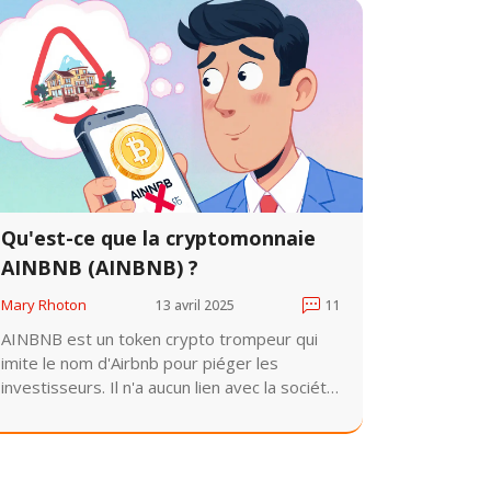
Qu'est-ce que la cryptomonnaie
AINBNB (AINBNB) ?
Mary Rhoton
13 avril 2025
11
AINBNB est un token crypto trompeur qui
imite le nom d'Airbnb pour piéger les
investisseurs. Il n'a aucun lien avec la société
réelle, n'a aucune valeur fondamentale et est
classé comme une escroquerie par les
régulateurs.