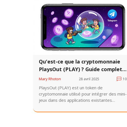
Qu'est-ce que la cryptomonnaie
PlaysOut (PLAY) ? Guide complet
sur le token de jeu intégré
Mary Rhoton
28 avril 2025
10
PlaysOut (PLAY) est un token de
cryptomonnaie utilisé pour intégrer des mini-
jeux dans des applications existantes
comme WeChat et Telegram. Il relie les
mondes Web2 et Web3 sans nécessiter de
changement majeur. Découvrez comment il
fonctionne, ses chiffres et ses risques.