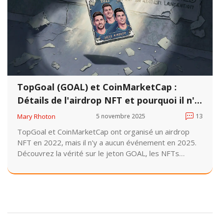
TopGoal (GOAL) et CoinMarketCap :
Détails de l'airdrop NFT et pourquoi il n'y
a pas de 3e événement en 2025
Mary Rhoton
5 novembre 2025
13
TopGoal et CoinMarketCap ont organisé un airdrop
NFT en 2022, mais il n'y a aucun événement en 2025.
Découvrez la vérité sur le jeton GOAL, les NFTs
football, et comment éviter les arnaques qui utilisent
ce nom.