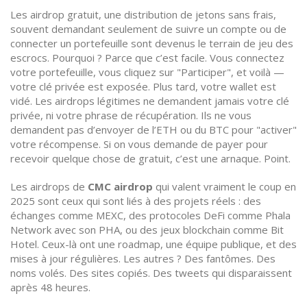
Les
airdrop gratuit
,
une distribution de jetons sans frais,
souvent demandant seulement de suivre un compte ou de
connecter un portefeuille
sont devenus le terrain de jeu des
escrocs. Pourquoi ? Parce que c’est facile. Vous connectez
votre portefeuille, vous cliquez sur "Participer", et voilà —
votre clé privée est exposée. Plus tard, votre wallet est
vidé. Les airdrops légitimes ne demandent jamais votre clé
privée, ni votre phrase de récupération. Ils ne vous
demandent pas d’envoyer de l’ETH ou du BTC pour "activer"
votre récompense. Si on vous demande de payer pour
recevoir quelque chose de gratuit, c’est une arnaque. Point.
Les airdrops de
CMC airdrop
qui valent vraiment le coup en
2025 sont ceux qui sont liés à des projets réels : des
échanges comme MEXC, des protocoles DeFi comme Phala
Network avec son PHA, ou des jeux blockchain comme Bit
Hotel. Ceux-là ont une roadmap, une équipe publique, et des
mises à jour régulières. Les autres ? Des fantômes. Des
noms volés. Des sites copiés. Des tweets qui disparaissent
après 48 heures.