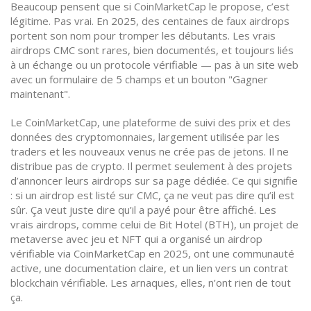
Beaucoup pensent que si CoinMarketCap le propose, c’est
légitime. Pas vrai. En 2025, des centaines de faux airdrops
portent son nom pour tromper les débutants. Les vrais
airdrops CMC sont rares, bien documentés, et toujours liés
à un échange ou un protocole vérifiable — pas à un site web
avec un formulaire de 5 champs et un bouton "Gagner
maintenant".
Le
CoinMarketCap
,
une plateforme de suivi des prix et des
données des cryptomonnaies, largement utilisée par les
traders et les nouveaux venus
ne crée pas de jetons. Il ne
distribue pas de crypto. Il permet seulement à des projets
d’annoncer leurs airdrops sur sa page dédiée. Ce qui signifie
: si un airdrop est listé sur CMC, ça ne veut pas dire qu’il est
sûr. Ça veut juste dire qu’il a payé pour être affiché. Les
vrais airdrops, comme celui de
Bit Hotel (BTH)
,
un projet de
metaverse avec jeu et NFT qui a organisé un airdrop
vérifiable via CoinMarketCap en 2025
, ont une communauté
active, une documentation claire, et un lien vers un contrat
blockchain vérifiable. Les arnaques, elles, n’ont rien de tout
ça.