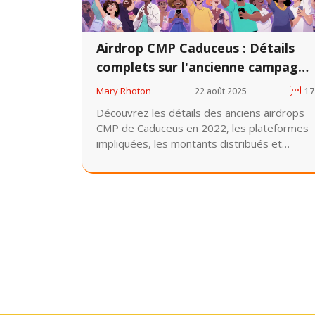
Airdrop CMP Caduceus : Détails
complets sur l'ancienne campagne
et comment elle a fonctionné
Mary Rhoton
22 août 2025
17
Découvrez les détails des anciens airdrops
CMP de Caduceus en 2022, les plateformes
impliquées, les montants distribués et
pourquoi le projet a échoué malgré une forte
campagne marketing.