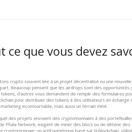
t ce que vous devez savo
etons crypto souvent liée à un projet décentralisé ou une nouvell
part.
Beaucoup pensent que les airdrops sont des opportunités gra
 tokens, d'autres vous demandent de remplir des formulaires pour 
ockchain pour distribuer des tokens à des utilisateurs en échang
marketing incontournable, mais aussi un terrain miné.
quel des projets envoient des cryptomonnaies à des portefeuilles
de Phala Network, exigent de miner des blocs ou de détenir des
 Le
cryptomonnaie
,
un actif numérique basé sur la blockchain, ut