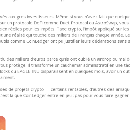
és aux gros investisseurs. Même si vous n’avez fait que quelqu
g sur un protocole DeFi comme Duet Protocol ou AstroSwap, vous 
bien réelles pour les impôts.
Taxe crypto
,
l’impôt appliqué sur les
st une réalité qui touche des milliers de Français chaque année. L
utils comme CoinLedger ont pu justifier leurs déclarations sans st
du des milliers d’euros parce qu’ils ont oublié un airdrop ou mal
vous protège. Il transforme un cauchemar administratif en une tâch
ocks ou EAGLE INU disparaissent en quelques mois, avoir un outil
raiment.
es de projets crypto — certains rentables, d’autres des arnaques
’est là que CoinLedger entre en jeu : pas pour vous faire gagner