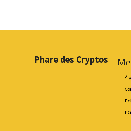
Phare des Cryptos
Me
À 
Con
Pol
RG