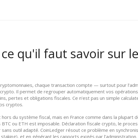
e qu'il faut savoir sur le
yptomonnaies, chaque transaction compte — surtout pour l’admin
 crypto
. Il permet de regrouper automatiquement vos opérations 
ns, pertes et obligations fiscales.
Ce n’est pas un simple calculate
os cryptos.
hors du système fiscal, mais en France comme dans la plupart 
s BTC ou ETH est imposable.
Déclaration fiscale crypto
,
le proces
sans outil adapté. CoinLedger résout ce problème en synchronisa
aking), et en générant les rapports exigés par l’administration. I