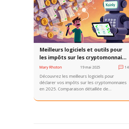
Meilleurs logiciels et outils pour
les impôts sur les cryptomonnaies
en 2025
Mary Rhoton
19 mai 2025
14
Découvrez les meilleurs logiciels pour
déclarer vos impôts sur les cryptomonnaies
en 2025. Comparaison détaillée de
CoinLedger, Koinly, TokenTax et autres,
avec conseils pratiques pour éviter les
erreurs fiscales.