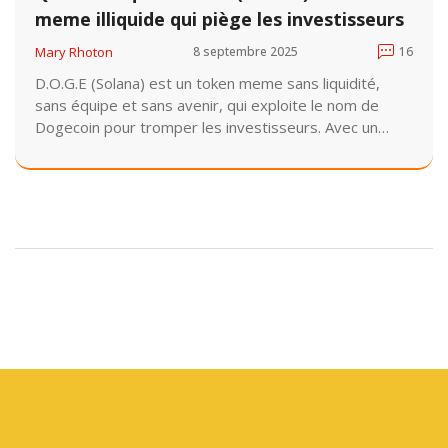
meme illiquide qui piège les investisseurs
Mary Rhoton
8 septembre 2025
16
D.O.G.E (Solana) est un token meme sans liquidité,
sans équipe et sans avenir, qui exploite le nom de
Dogecoin pour tromper les investisseurs. Avec un
volume de 0 $ et une chute de 99 %, il est considéré
comme un projet mort.