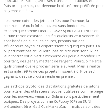
spectacle. Et Solana, avec ses transactions rapides et ses
frais presque nuls, est devenue la plateforme préférée pour
ce genre de show.
Les
meme coins
,
des jetons créés pour l’humour, la
communauté ou la folie, souvent sans fondement
économique
comme Fusaka (FUSAKA) ou EAGLE INU n’ont
aucune raison d’exister… sauf si quelqu’un veut vendre. Ils
sont lancés en quelques heures, promus par des
influenceurs payés, et disparaissent en quelques jours. La
plupart n’ont pas de liquidité, pas de site web sérieux, et
leur contrat est ouvert à n’importe qui pour le modifier. Et
pourtant, des gens y mettent de l’argent. Pourquoi ? Parce
qu’ils croient que le prochain sera le suivant. Mais la réalité
est simple : 99 % de ces projets finissent à 0 $. Le seul
gagnant, c’est celui qui a vendu en premier.
Les
airdrops crypto
,
des distributions gratuites de jetons
pour attirer des utilisateurs, souvent utilisées comme piège
pour les nouveaux venus
sur Solana sont particulièrement
toxiques. Des projets comme CoPuppy (CP) ou SUNI
prétendent être liés à CoinMarketCap — mais ce sont des