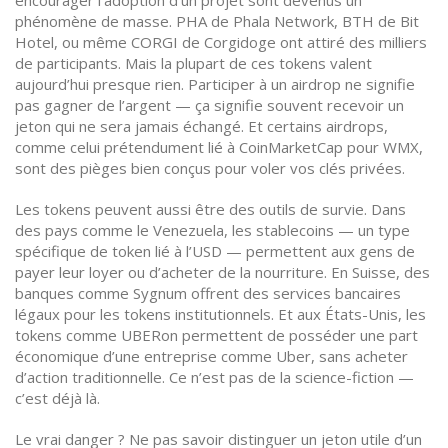
encourager l’adoption d’un projet
sont devenus un
phénomène de masse. PHA de Phala Network, BTH de Bit
Hotel, ou même CORGI de Corgidoge ont attiré des milliers
de participants. Mais la plupart de ces tokens valent
aujourd’hui presque rien. Participer à un airdrop ne signifie
pas gagner de l’argent — ça signifie souvent recevoir un
jeton qui ne sera jamais échangé. Et certains airdrops,
comme celui prétendument lié à CoinMarketCap pour WMX,
sont des pièges bien conçus pour voler vos clés privées.
Les tokens peuvent aussi être des outils de survie. Dans
des pays comme le Venezuela, les stablecoins — un type
spécifique de token lié à l’USD — permettent aux gens de
payer leur loyer ou d’acheter de la nourriture. En Suisse, des
banques comme Sygnum offrent des services bancaires
légaux pour les tokens institutionnels. Et aux États-Unis, les
tokens comme UBERon permettent de posséder une part
économique d’une entreprise comme Uber, sans acheter
d’action traditionnelle. Ce n’est pas de la science-fiction —
c’est déjà là.
Le vrai danger ? Ne pas savoir distinguer un jeton utile d’un