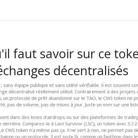
il faut savoir sur ce to
 échanges décentralisés
, sans équipe publique et sans utilité vérifiable
. Il est souvent co
nge décentralisé réellement utilisé.
Contrairement à des projet
k
,
un protocole de prêt abandonné sur le TAO
, le CWS token ne 
é, pas de volume, pas de mises à jour. Juste un nom sur une liste
nt dans des listes d’airdrops ou sur des plateformes de trading
re derrière. Comparez-le à
Last Survivor (LSC)
,
un token avec 3,12 
 Le CWS token n’a même pas ça. Il ne sert à rien, ne permet pas d
change ou un protocole. Il est juste là, comme un fantôme dans le 