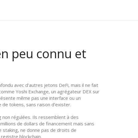
ken peu connu et
nfondu avec d'autres jetons DeFi, mais il ne fait
s comme
Yoshi Exchange
,
un agrégateur DEX sur
présente même pas une interface ou un
 de tokens, sans raison d’exister.
 non régulées. Ils ressemblent à des
millions de dollars de financement mais sans
e staking, ne donne pas de droits de
registre blockchain.