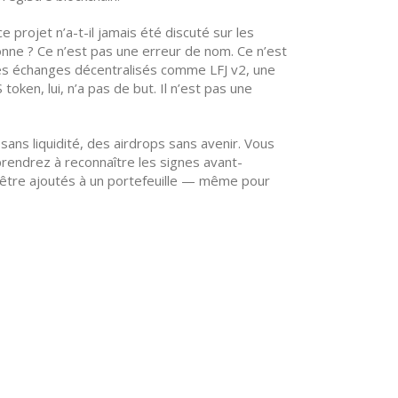
projet n’a-t-il jamais été discuté sur les
nne ? Ce n’est pas une erreur de nom. Ce n’est
. Les échanges décentralisés comme
LFJ v2
,
une
token, lui, n’a pas de but. Il n’est pas une
ans liquidité, des airdrops sans avenir. Vous
endrez à reconnaître les signes avant-
’être ajoutés à un portefeuille — même pour