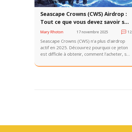
Seascape Crowns (CWS) Airdrop :
Tout ce que vous devez savoir sur
la distribution des jetons et les
Mary Rhoton
17 novembre 2025
12
opportunités en 2025
Seascape Crowns (CWS) n'a plus d'airdrop
actif en 2025. Découvrez pourquoi ce jeton
est difficile à obtenir, comment l'acheter, ses
risques et les meilleures alternatives pour
les joueurs blockchain.