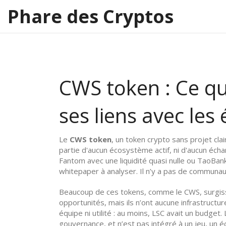
Phare des Cryptos
CWS token : Ce qu'
ses liens avec les
Le
CWS token
,
un token crypto sans projet clair
partie d'aucun écosystème actif, ni d'aucun écha
Fantom avec une liquidité quasi nulle
ou
TaoBan
whitepaper à analyser. Il n’y a pas de communaut
Beaucoup de ces tokens, comme le CWS, surgisse
opportunités, mais ils n’ont aucune infrastructu
équipe ni utilité
: au moins, LSC avait un budget.
gouvernance, et n’est pas intégré à un jeu, un é