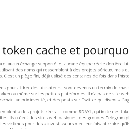
token cache et pourquoi 
ure, aucun échange supporté, et aucune équipe réelle derrière lui
ilisant des noms qui ressemblent à des projets sérieux, mais qui
 C’est un piège fini, déjà utilisé des centaines de fois dans l’hist
ns pour attirer des utilisateurs
, sont devenus un terrain de cha
 Kraken ou même sur les petites plateformes. Il n’a pas de site w
ckchain, un prix inventé, et des posts sur Twitter qui disent « G
essemblent à des projets réels — comme $DAYL, qui imite des t
nités. Ils créent des sites web basiques, des groupes Telegram 
s victimes pour des « investisseurs » en leur faisant croire qu’ils 