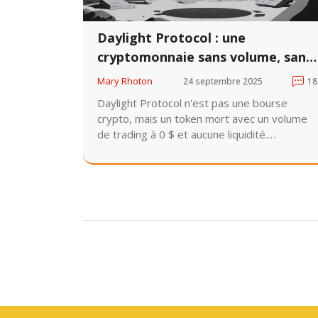
Daylight Protocol : une
cryptomonnaie sans volume, sans
liquidité et sans avenir
Mary Rhoton
24 septembre 2025
18
Daylight Protocol n'est pas une bourse
crypto, mais un token mort avec un volume
de trading à 0 $ et aucune liquidité.
Promesses trompeuses, absence de
transparence et signes clairs d'arnaque :
voici pourquoi il faut l'éviter.