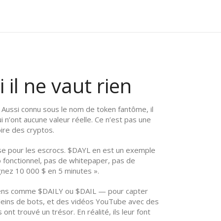
il ne vaut rien
. Aussi connu sous le nom de
token fantôme
, il
 n’ont aucune valeur réelle.
Ce n’est pas une
oire des cryptos.
sse pour les escrocs. $DAYL en est un exemple
eb fonctionnel, pas de whitepaper, pas de
agnez 10 000 $ en 5 minutes ».
okens comme $DAILY ou $DAIL — pour capter
pleins de bots, et des vidéos YouTube avec des
ont trouvé un trésor. En réalité, ils leur font