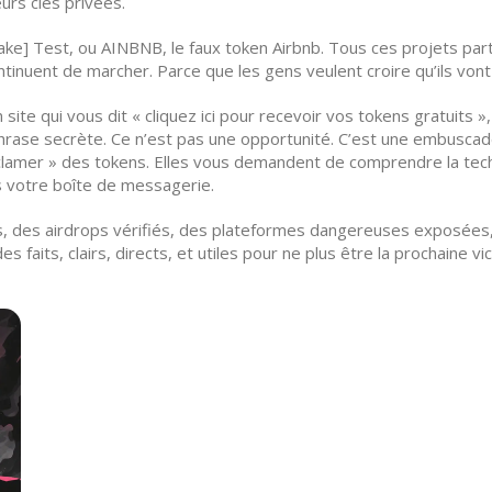
eurs clés privées.
Fake] Test
, ou
AINBNB
,
le faux token Airbnb
. Tous ces projets par
ntinuent de marcher. Parce que les gens veulent croire qu’ils vont
 site qui vous dit « cliquez ici pour recevoir vos tokens gratuits 
hrase secrète. Ce n’est pas une opportunité. C’est une embuscad
amer » des tokens. Elles vous demandent de comprendre la technol
s votre boîte de messagerie.
ls, des airdrops vérifiés, des plateformes dangereuses exposées
s faits, clairs, directs, et utiles pour ne plus être la prochaine vi