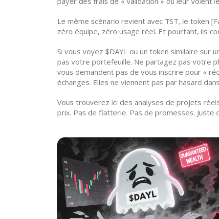
payer des frais de « validation » ou leur volent l
Le même scénario revient avec
TST
,
le token [
zéro équipe, zéro usage réel. Et pourtant, ils co
Si vous voyez $DAYL ou un token similaire sur un
pas votre portefeuille. Ne partagez pas votre p
vous demandent pas de vous inscrire pour « récl
échanges. Elles ne viennent pas par hasard dan
Vous trouverez ici des analyses de projets rée
prix. Pas de flatterie. Pas de promesses. Juste de