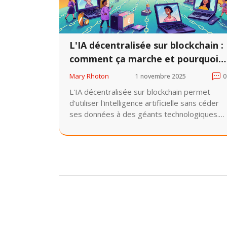
L'IA décentralisée sur blockchain :
comment ça marche et pourquoi
ça change tout
Mary Rhoton
1 novembre 2025
0
L'IA décentralisée sur blockchain permet
d'utiliser l'intelligence artificielle sans céder
ses données à des géants technologiques.
Découvrez comment ça marche, les projets
clés, les avantages réels et les limites
techniques.