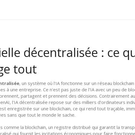
ielle décentralisée : ce qu
ge tout
entralisée
,
un système où l'IA fonctionne sur un réseau blockchain
ées à une entreprise
. Ce n'est pas juste de l'IA avec un peu de bl
prennent, partagent et prennent des décisions.
Contrairement au
AI, l'IA décentralisée repose sur des milliers d'ordinateurs indivi
st enregistrée sur une blockchain, ce qui rend tout traçable, imm
ées sans que tout le monde le sache.
gies comme
la blockchain
,
un registre distribué qui garantit la tran
alisé qui fournit les incitations économiques pour faire fonction