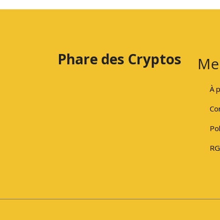
Phare des Cryptos
Me
À 
Con
Pol
RG