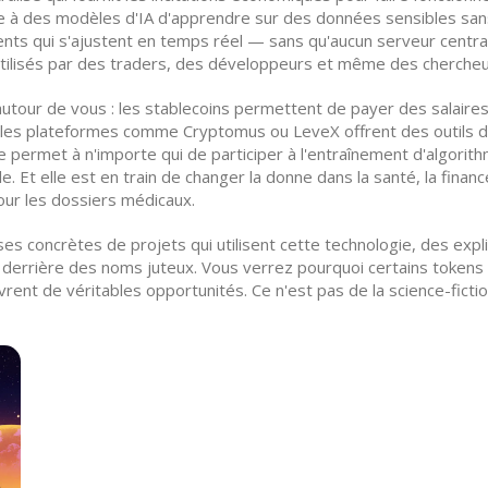
tre à des modèles d'IA d'apprendre sur des données sensibles sans j
igents qui s'ajustent en temps réel — sans qu'aucun serveur centra
, utilisés par des traders, des développeurs et même des chercheu
utour de vous : les stablecoins permettent de payer des salaire
les plateformes comme Cryptomus ou LeveX offrent des outils de 
e permet à n'importe qui de participer à l'entraînement d'algorith
le. Et elle est en train de changer la donne dans la santé, la f
our les dossiers médicaux.
ses concrètes de projets qui utilisent cette technologie, des exp
t derrière des noms juteux. Vous verrez pourquoi certains tok
t de véritables opportunités. Ce n'est pas de la science-fiction