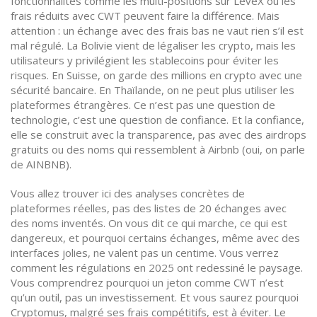
fonctionnalités comme les multi-positions sur LeveX ou les
frais réduits avec CWT peuvent faire la différence. Mais
attention : un échange avec des frais bas ne vaut rien s’il est
mal régulé. La Bolivie vient de légaliser les crypto, mais les
utilisateurs y privilégient les stablecoins pour éviter les
risques. En Suisse, on garde des millions en crypto avec une
sécurité bancaire. En Thaïlande, on ne peut plus utiliser les
plateformes étrangères. Ce n’est pas une question de
technologie, c’est une question de confiance. Et la confiance,
elle se construit avec la transparence, pas avec des airdrops
gratuits ou des noms qui ressemblent à Airbnb (oui, on parle
de AINBNB).
Vous allez trouver ici des analyses concrètes de
plateformes réelles, pas des listes de 20 échanges avec
des noms inventés. On vous dit ce qui marche, ce qui est
dangereux, et pourquoi certains échanges, même avec des
interfaces jolies, ne valent pas un centime. Vous verrez
comment les régulations en 2025 ont redessiné le paysage.
Vous comprendrez pourquoi un jeton comme CWT n’est
qu’un outil, pas un investissement. Et vous saurez pourquoi
Cryptomus, malgré ses frais compétitifs, est à éviter. Le