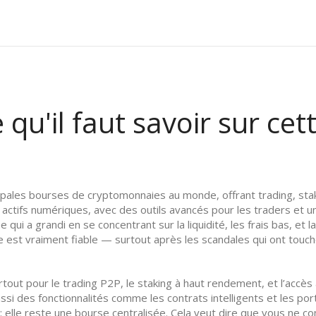
qu'il faut savoir sur ce
ipales bourses de cryptomonnaies au monde, offrant trading, stak
 actifs numériques, avec des outils avancés pour les traders et u
qui a grandi en se concentrant sur la liquidité, les frais bas, et l
e est vraiment fiable — surtout après les scandales qui ont to
rtout pour le
trading P2P
, le
staking
à haut rendement, et l’accè
aussi des fonctionnalités comme les contrats intelligents et les po
 elle reste une bourse centralisée. Cela veut dire que vous ne co