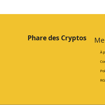
Phare des Cryptos
Me
À 
Con
Pol
RG