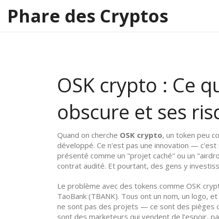
Phare des Cryptos
OSK crypto : Ce qu
obscure et ses ri
Quand on cherche
OSK crypto
,
un token peu co
développé. Ce n'est pas une innovation — c'est
présenté comme un "projet caché" ou un "airdrop
contrat audité. Et pourtant, des gens y investis
Le problème avec des tokens comme
OSK cryp
TaoBank (TBANK)
. Tous ont un nom, un logo, e
ne sont pas des projets — ce sont des pièges c
sont des marketeurs qui vendent de l’espoir, pa