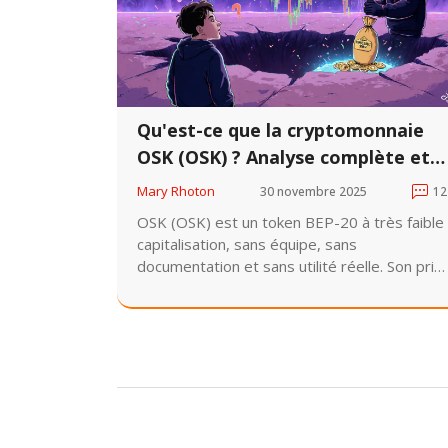
Qu'est-ce que la cryptomonnaie
OSK (OSK) ? Analyse complète et
risques réels
Mary Rhoton
30 novembre 2025
12
OSK (OSK) est un token BEP-20 à très faible
capitalisation, sans équipe, sans
documentation et sans utilité réelle. Son prix
est manipulé, sa liquidité quasi nulle, et il
représente un risque élevé pour les
investisseurs.