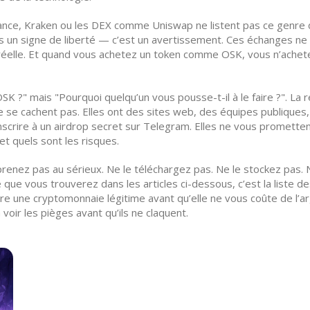
nce, Kraken ou les DEX comme Uniswap ne listent pas ce genre d
as un signe de liberté — c’est un avertissement. Ces échanges ne v
r réelle. Et quand vous achetez un token comme OSK, vous n’ache
 ?" mais "Pourquoi quelqu’un vous pousse-t-il à le faire ?". La r
e se cachent pas. Elles ont des sites web, des équipes publiques
scrire à un airdrop secret sur Telegram. Elles ne vous promette
t quels sont les risques.
prenez pas au sérieux. Ne le téléchargez pas. Ne le stockez pas. 
que vous trouverez dans les articles ci-dessous, c’est la liste de
re une cryptomonnaie légitime avant qu’elle ne vous coûte de l’a
oir les pièges avant qu’ils ne claquent.