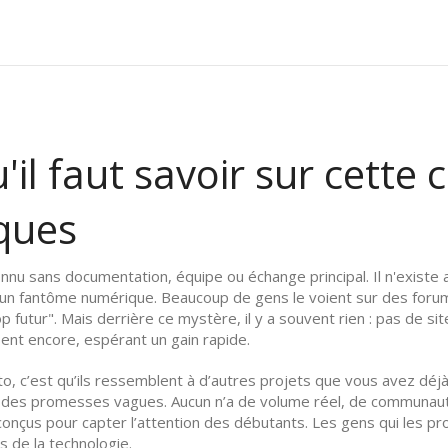
'il faut savoir sur cett
sques
nnu sans documentation, équipe ou échange principal
. Il n'exist
 un fantôme numérique.
Beaucoup de gens le voient sur des foru
 futur". Mais derrière ce mystère, il y a souvent rien : pas de s
sent encore, espérant un gain rapide.
to
, c’est qu’ils ressemblent à d’autres projets que vous avez déjà
t des promesses vagues. Aucun n’a de volume réel, de communauté
onçus pour capter l’attention des débutants. Les gens qui les 
s de la technologie.