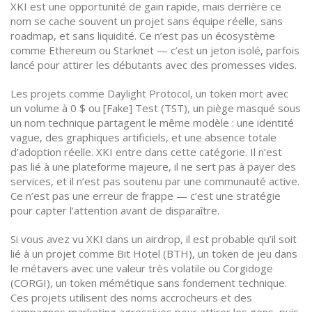
XKI est une opportunité de gain rapide, mais derrière ce
nom se cache souvent un projet sans équipe réelle, sans
roadmap, et sans liquidité. Ce n’est pas un écosystème
comme Ethereum ou Starknet — c’est un jeton isolé, parfois
lancé pour attirer les débutants avec des promesses vides.
Les projets comme
Daylight Protocol
,
un token mort avec
un volume à 0 $
ou
[Fake] Test (TST)
,
un piège masqué sous
un nom technique
partagent le même modèle : une identité
vague, des graphiques artificiels, et une absence totale
d’adoption réelle. XKI entre dans cette catégorie. Il n’est
pas lié à une plateforme majeure, il ne sert pas à payer des
services, et il n’est pas soutenu par une communauté active.
Ce n’est pas une erreur de frappe — c’est une stratégie
pour capter l’attention avant de disparaître.
Si vous avez vu XKI dans un airdrop, il est probable qu’il soit
lié à un projet comme
Bit Hotel (BTH)
,
un token de jeu dans
le métavers avec une valeur très volatile
ou
Corgidoge
(CORGI)
,
un token mémétique sans fondement technique
.
Ces projets utilisent des noms accrocheurs et des