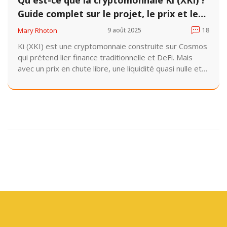
Guide complet sur le projet, le prix et les
risques
Mary Rhoton
9 août 2025
18
Ki (XKI) est une cryptomonnaie construite sur Cosmos
qui prétend lier finance traditionnelle et DeFi. Mais
avec un prix en chute libre, une liquidité quasi nulle et
aucun développement depuis 2022, elle est plus un
fantôme qu'une opportunité.