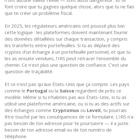
n'ont aucune valeur réelle — sont aussi dangereux : ils te
font croire que tu gagnes quelque chose, alors que tu ne fais
que te créer un problème fiscal.
En 2025, les régulateurs américains ont poussé plus loin
cette logique : les plateformes doivent maintenant fournir
des données détaillées sur chaque transaction, y compris
les transferts entre portefeuilles. Si tu as déplacé des
cryptos d'un échange à un portefeuille personnel, et que tu
les as ensuite vendues, l'IRS peut retracer l'ensemble du
chemin. Ce n'est plus une question de confiance. C'est une
question de traçabilité.
Et ce n'est pas qu'aux États-Unis que ça compte. Les pays
comme le
Portugal
ou la
Suisse
regardent de près ce
modèle. Même si tu n'habites pas aux États-Unis, si tu as
utilisé une plateforme américaine, ou si tu as des actifs sur
des échanges comme
Cryptomus
ou
LeveX
, tu pourrais
être touché par les conséquences de ce formulaire. L'IRS n'a
pas besoin de ton adresse pour te poursuivre — il a juste
besoin de ton adresse email ou de ton numéro de
téléphone.