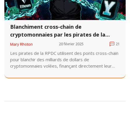
Blanchiment cross-chain de
cryptomonnaies par les pirates de la
RPDC
Mary Rhoton
20 février 2025
21
Les pirates de la RPDC utilisent des ponts cross-chain
pour blanchir des milliards de dollars de
cryptomonnaies volées, finançant directement leur
programme nucléaire. Leur méthode évolue
constamment, rendant la traçabilité de plus en plus
difficile.