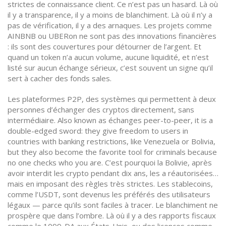
strictes de connaissance client. Ce n’est pas un hasard. Là où
il y a transparence, il y a moins de blanchiment. Là où il n’y a
pas de vérification, il y a des arnaques. Les projets comme
AINBNB ou UBERon ne sont pas des innovations financières
: ils sont des couvertures pour détourner de l’argent. Et
quand un token n’a aucun volume, aucune liquidité, et n’est
listé sur aucun échange sérieux, c’est souvent un signe qu’il
sert à cacher des fonds sales.
Les
plateformes P2P
,
des systèmes qui permettent à deux
personnes d’échanger des cryptos directement, sans
intermédiaire
. Also known as
échanges peer-to-peer
, it is a
double-edged sword: they give freedom to users in
countries with banking restrictions, like Venezuela or Bolivia,
but they also become the favorite tool for criminals because
no one checks who you are.
C’est pourquoi la Bolivie, après
avoir interdit les crypto pendant dix ans, les a réautorisées…
mais en imposant des règles très strictes. Les stablecoins,
comme l’USDT, sont devenus les préférés des utilisateurs
légaux — parce qu’ils sont faciles à tracer. Le blanchiment ne
prospère que dans l’ombre. Là où il y a des rapports fiscaux