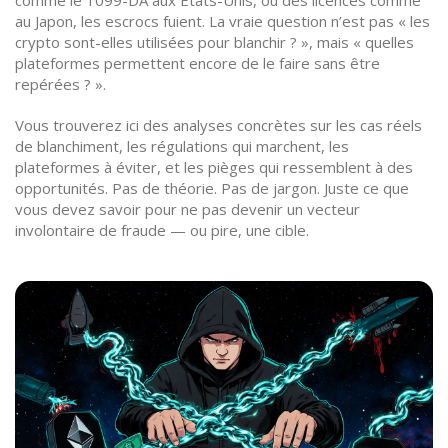
comme le 1099-DA aux États-Unis, ou des licences comme
au Japon, les escrocs fuient. La vraie question n’est pas « les
crypto sont-elles utilisées pour blanchir ? », mais « quelles
plateformes permettent encore de le faire sans être
repérées ? ».
Vous trouverez ici des analyses concrètes sur les cas réels
de blanchiment, les régulations qui marchent, les
plateformes à éviter, et les pièges qui ressemblent à des
opportunités. Pas de théorie. Pas de jargon. Juste ce que
vous devez savoir pour ne pas devenir un vecteur
involontaire de fraude — ou pire, une cible.