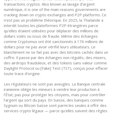
transactions cryptos
. Also known as
lavage d’argent
numérique
, it is one of the main reasons governments are
cracking down on crypto exchanges and P2P platforms.
Ce
n’est pas un problème théorique. En 2025, la Thaïlande a
interdit toutes les plateformes P2P étrangères parce
qu’elles étaient utilisées pour déplacer des millions de
dollars volés ou issus de fraude. Même des échanges
comme Cryptomus ont été sanctionnés à 176 millions de
dollars pour ne pas avoir vérifié leurs utilisateurs. Le
blanchiment ne se fait pas avec des bitcoins cachés dans un
coffre. Il passe par des échanges non régulés, des mixers,
des airdrops frauduleux, et des tokens sans valeur comme
Daylight Protocol ou [Fake] Test (TST), conçus pour effacer
toute trace d’origine.
Les régulateurs ne sont pas aveugles. La Banque centrale
iranienne oblige les mineurs à vendre leur production à
l’État, pas pour protéger les citoyens, mais pour contrôler
l’argent qui sort du pays. En Suisse, des banques comme
Sygnum ou Bitcoin Suisse sont parmi les seules à offrir des
services crypto légaux — parce qu’elles suivent des règles