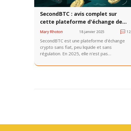
SecondBTC : avis complet sur
cette plateforme d'échange de
cryptomonnaies en 2025
Mary Rhoton
18 janvier 2025
12
SecondBTC est une plateforme d'échange
crypto sans fiat, peu liquide et sans
régulation. En 2025, elle n'est pas
recommandée pour les débutants ni pour les
investisseurs sérieux. Découvrez pourquoi.