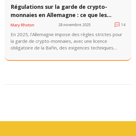
Régulations sur la garde de crypto-
monnaies en Allemagne : ce que les
entreprises doivent savoir en 2025
Mary Rhoton
28 novembre 2025
14
En 2025, l'Allemagne impose des règles strictes pour
la garde de crypto-monnaies, avec une licence
obligatoire de la BaFin, des exigences techniques
élevées et des coûts de conformité parmi les plus
élevés d'Europe. Ce cadre sécurise les actifs des
investisseurs institutionnels mais complique l'entrée
pour les startups.