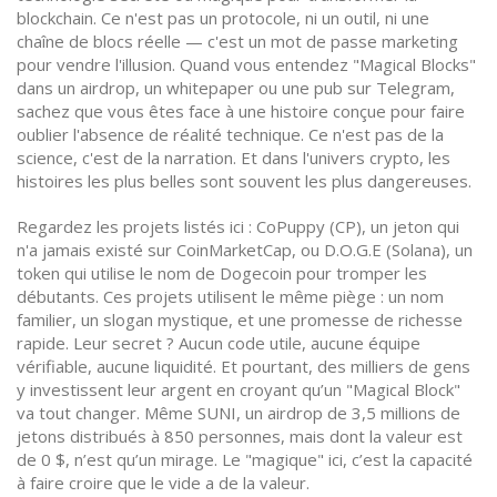
blockchain
. Ce n'est pas un protocole, ni un outil, ni une
chaîne de blocs réelle — c'est un
mot de passe marketing
pour vendre l'illusion.
Quand vous entendez "Magical Blocks"
dans un airdrop, un whitepaper ou une pub sur Telegram,
sachez que vous êtes face à une histoire conçue pour faire
oublier l'absence de réalité technique. Ce n'est pas de la
science, c'est de la narration. Et dans l'univers crypto, les
histoires les plus belles sont souvent les plus dangereuses.
Regardez les projets listés ici :
CoPuppy (CP)
,
un jeton qui
n'a jamais existé sur CoinMarketCap
, ou
D.O.G.E (Solana)
,
un
token qui utilise le nom de Dogecoin pour tromper les
débutants
. Ces projets utilisent le même piège : un nom
familier, un slogan mystique, et une promesse de richesse
rapide. Leur secret ? Aucun code utile, aucune équipe
vérifiable, aucune liquidité. Et pourtant, des milliers de gens
y investissent leur argent en croyant qu’un "Magical Block"
va tout changer. Même
SUNI
,
un airdrop de 3,5 millions de
jetons distribués à 850 personnes, mais dont la valeur est
de 0 $
, n’est qu’un mirage. Le "magique" ici, c’est la capacité
à faire croire que le vide a de la valeur.