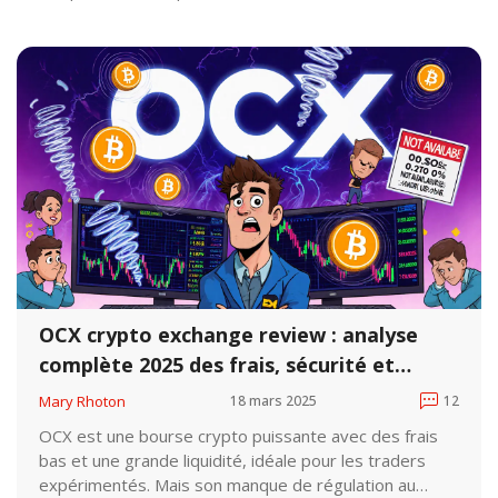
OCX crypto exchange review : analyse
complète 2025 des frais, sécurité et
fonctionnalités
Mary Rhoton
18 mars 2025
12
OCX est une bourse crypto puissante avec des frais
bas et une grande liquidité, idéale pour les traders
expérimentés. Mais son manque de régulation au