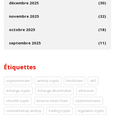
décembre 2025
(30)
novembre 2025
(32)
octobre 2025
(18)
septembre 2025
(11)
Étiquettes
cryptomonnaie
airdrop crypto
blockchain
defi
échange crypto
échange décentralisé
ethereum
sécurité crypto
binance smart chain
cryptomonnaies
coinmarketcap airdrop
trading crypto
régulation crypto