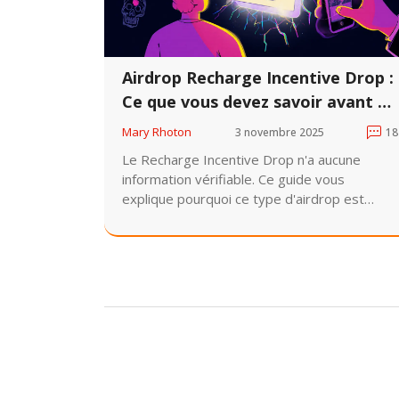
Airdrop Recharge Incentive Drop :
Ce que vous devez savoir avant de
participer
Mary Rhoton
3 novembre 2025
18
Le Recharge Incentive Drop n'a aucune
information vérifiable. Ce guide vous
explique pourquoi ce type d'airdrop est
suspect, comment identifier les arnaques, et
quels projets légitimes méritent votre
attention en 2025.