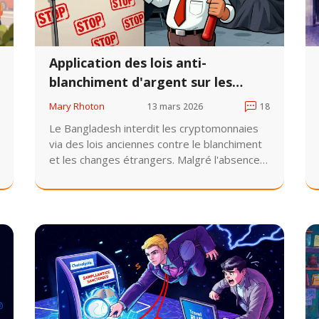
Application des lois anti-
blanchiment d'argent sur les
cryptomonnaies au Bangladesh
Mary Rhoton
13 mars 2026
18
Le Bangladesh interdit les cryptomonnaies
via des lois anciennes contre le blanchiment
et les changes étrangers. Malgré l'absence
de loi spécifique, les mineurs et utilisateurs
sont arrêtés. Le pays reste isolé en Asie du
Sud, tandis que la blockchain est adoptée
pour l'administration.