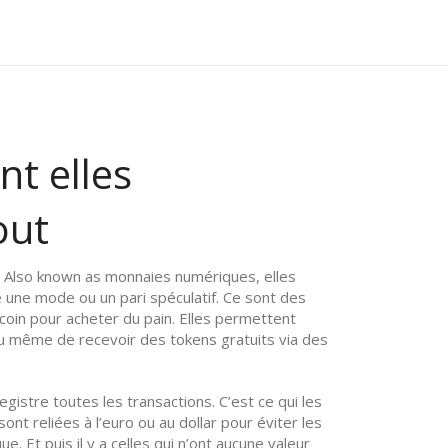
t elles
out
. Also known as
monnaies numériques
, elles
 une mode ou un pari spéculatif. Ce sont des
coin pour acheter du pain. Elles permettent
ou même de recevoir des tokens gratuits via des
gistre toutes les transactions
.
C’est ce qui les
nt reliées à l’euro ou au dollar pour éviter les
 Et puis il y a celles qui n’ont aucune valeur