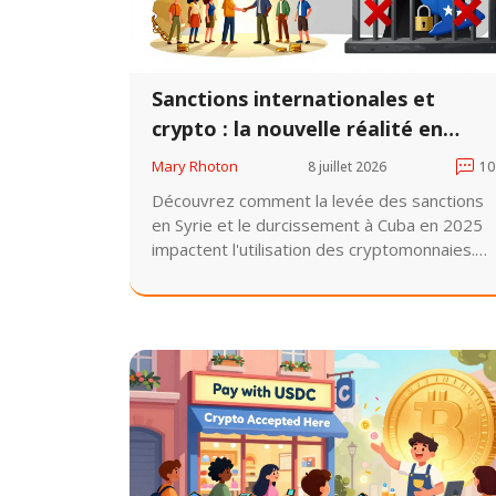
Sanctions internationales et
crypto : la nouvelle réalité en
Syrie et à Cuba en 2026
Mary Rhoton
8 juillet 2026
10
Découvrez comment la levée des sanctions
en Syrie et le durcissement à Cuba en 2025
impactent l'utilisation des cryptomonnaies.
Guide pratique sur la conformité OFAC,
l'accès à Binance et les risques juridiques
actuels.