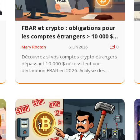
FBAR et crypto : obligations pour
les comptes étrangers > 10 000 $
en 2026
Mary Rhoton
8 juin 2026
0
Découvrez si vos comptes crypto étrangers
dépassant 10 000 $ nécessitent une
déclaration FBAR en 2026. Analyse des
exemptions FinCEN, des comptes hybrides
et des risques d'amendes.