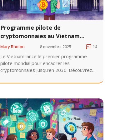
Programme pilote de
cryptomonnaies au Vietnam
jusqu'en 2027 : ce qu'il faut savoir
Mary Rhoton
8 novembre 2025
14
Le Vietnam lance le premier programme
pilote mondial pour encadrer les
cryptomonnaies jusqu'en 2030. Découvrez
les règles, les plateformes autorisées, les
risques et ce que cela change pour les
traders locaux d'ici 2027.