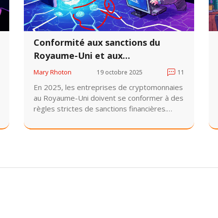
Conformité aux sanctions du
Royaume-Uni et aux
cryptomonnaies en 2025
Mary Rhoton
19 octobre 2025
11
En 2025, les entreprises de cryptomonnaies
au Royaume-Uni doivent se conformer à des
règles strictes de sanctions financières.
L'OFSI révèle une sous-déclaration massive
des violations, et les outils de surveillance
blockchain sont désormais obligatoires.