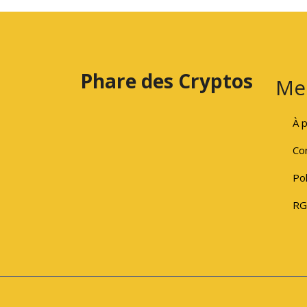
Phare des Cryptos
Me
À 
Con
Pol
RG