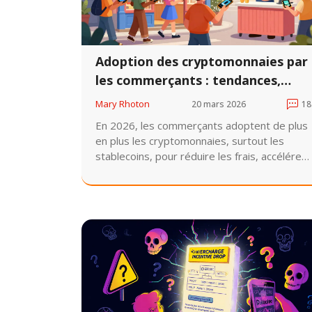
Adoption des cryptomonnaies par
les commerçants : tendances,
avantages et défis en 2026
Mary Rhoton
20 mars 2026
18
En 2026, les commerçants adoptent de plus
en plus les cryptomonnaies, surtout les
stablecoins, pour réduire les frais, accélérer
les paiements internationaux et toucher les
jeunes consommateurs. Découvrez qui
adopte, comment ça marche et pourquoi les
stablecoins sont la clé.