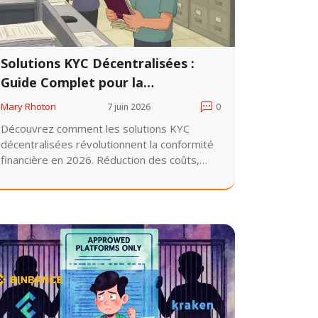
Solutions KYC Décentralisées :
Guide Complet pour la
Conformité Blockchain en 2026
Mary Rhoton
7 juin 2026
0
Découvrez comment les solutions KYC
décentralisées révolutionnent la conformité
financière en 2026. Réduction des coûts,
sécurité renforcée et contrôle des données :
guide complet sur la technologie blockchain
appliquée à l'identité.