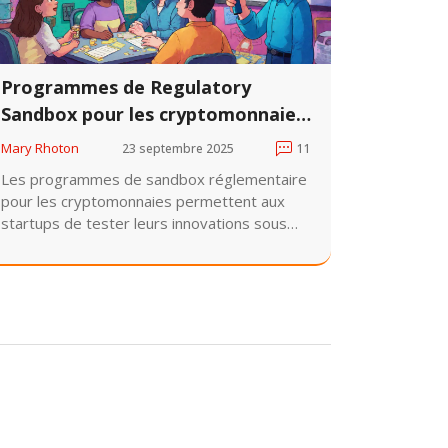
Programmes de Regulatory
Sandbox pour les cryptomonnaies
: comment ils stimulent
Mary Rhoton
23 septembre 2025
11
l'innovation tout en protégeant
Les programmes de sandbox réglementaire
les consommateurs
pour les cryptomonnaies permettent aux
startups de tester leurs innovations sous
surveillance, réduisant les risques et
accélérant le déploiement. L'UE et plusieurs
États américains les ont adoptés pour
équilibrer innovation et protection des
consommateurs.