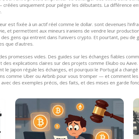
créées uniquement pour piéger les débutants. La différence entr
.
ur est fixée à un actif réel comme le dollar
.
sont devenues l’infra
vie, et permettent aux mineurs iraniens de vendre leur production
rt des gens qui entrent dans l’univers crypto. Et pourtant, peu d
es que d’autres.
s des promesses vides. Des guides sur les échanges fiables com
des explications claires sur des projets comme Ekubo ou Aave. 
e Japon régule les échanges, et pourquoi le Portugal a changé sa
oms comme Uber ou Airbnb pour vous tromper — et comment les évi
l, avec des exemples précis, des faits, et des mises en garde fon