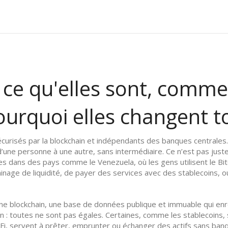
ce qu'elles sont, commen
ourquoi elles changent t
curisés par la blockchain et indépendants des banques centrales
’une personne à une autre, sans intermédiaire.
Ce n’est pas juste
es dans des pays comme le Venezuela, où les gens utilisent le Bit
inage de liquidité, de payer des services avec des stablecoins, 
une
blockchain
,
une base de données publique et immuable qui enre
 : toutes ne sont pas égales. Certaines, comme les stablecoins, so
, servent à prêter, emprunter ou échanger des actifs sans banque.