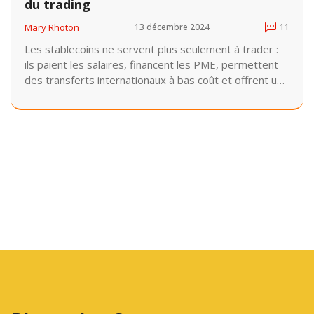
du trading
Mary Rhoton
13 décembre 2024
11
Les stablecoins ne servent plus seulement à trader :
ils paient les salaires, financent les PME, permettent
des transferts internationaux à bas coût et offrent une
alternative aux banques dans les pays en crise.
Découvrez les 10 usages concrets qui font d'eux la
nouvelle infrastructure financière mondiale.