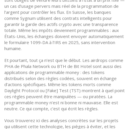
sont obligés de vendre leurs bitcoins à l’État à un prix fixe —
un cas d’usage pervers mais réel de la programmation de
l’argent pour contrôler les flux. En Suisse, les banques
comme Sygnum utilisent des contrats intelligents pour
garantir la garde des actifs crypto avec une transparence
totale. Même les impôts deviennent programmables : aux
États-Unis, les échanges doivent envoyer automatiquement
le formulaire 1099-DA à l’IRS en 2025, sans intervention
humaine.
Et pourtant, tout ça n’est que le début. Les airdrops comme
PHA de Phala Network ou BTH de Bit Hotel sont aussi des
applications de programmable money : des tokens
distribués selon des règles codées, souvent en échange
d’actions spécifiques. Même les tokens morts comme
Daylight Protocol ou [Fake] Test (TST) montrent à quel point
ces règles peuvent être manipulées — ou piratées. La
programmable money n’est ni bonne ni mauvaise. Elle est
neutre. Ce qui compte, c’est qui écrit les règles.
Vous trouverez ici des analyses concrètes sur les projets
qui utilisent cette technologie, les pièges à éviter, et les