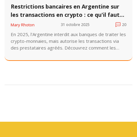
Restrictions bancaires en Argentine sur
les transactions en crypto : ce qu'il faut
savoir en 2025
Mary Rhoton
31 octobre 2025
20
En 2025, l'Argentine interdit aux banques de traiter les
crypto-monnaies, mais autorise les transactions via
des prestataires agréés. Découvrez comment les
Argentins utilisent les crypto malgré cette restriction,
et pourquoi ce modèle unique pourrait inspirer
d'autres pays.