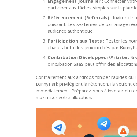
Engagement Journalier :
Connecter votre 
participer aux tâches simples sur la plate
Référencement (Referrals) :
Inviter de n
puissant. Les systèmes de parrainage r
audience authentique.
Participation aux Tests :
Tester les nouv
phases bêta des jeux incubés par BunnyPa
Contribution Développeur/Artiste :
Si 
d'incubation SaaS peut offrir des allocatio
Contrairement aux airdrops "snipe" rapides où l
BunnyPark privilégient la rétention. Ils veulent 
immédiatement. Préparez-vous à investir du tem
maximiser votre allocation.