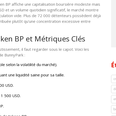
en BP affiche une capitalisation boursière modeste mais
USD et un volume quotidien significatif, le marché montre
péculation vide. Plus de 72 000 détenteurs possèdent déjà
ribuée plutôt qu'une concentration excessive entre
ken BP et Métriques Clés
issement, il faut regarder sous le capot. Voici les
 de BunnyPark :
É
e selon la volatilité du marché).
t une liquidité saine pour sa taille.
c
00 USD.
d
1 500 USD.
e
BP.
b