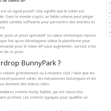
ns de tokens BP.
c
st un signal positif. Cela signifie que le token est
r
le. Dans le monde crypto, un faible volume peut piéger
liquidité semble suffisante pour permettre des entrées et
s
rix.
a
s juste un jeton spéculatif. Sa valeur intrinsèque repose
haque fois qu'un développeur utilise la plateforme pour
 demande pour le token BP peut augmenter, surtout si les
on de ce jeton.
irdrop BunnyPark ?
es tokens gratuitement ou à moindre coût ? Bien que les
 massif puissent varier, les mécanismes historiques et les
s donnent des indices clairs.
milaires comme Rocky Rabbit, qui ont réussi leur
e profond. Les critères typiques pour qualifier un