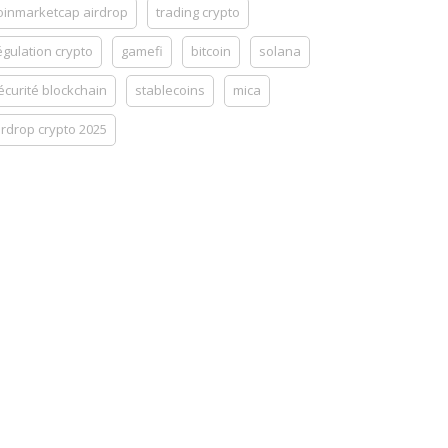
oinmarketcap airdrop
trading crypto
égulation crypto
gamefi
bitcoin
solana
écurité blockchain
stablecoins
mica
irdrop crypto 2025