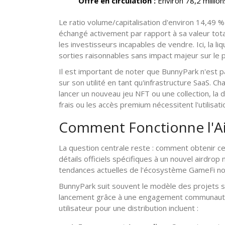
Offre en circulation :
Environ 78,2 millio
Le ratio volume/capitalisation d'environ 14,49 % e
échangé activement par rapport à sa valeur tota
les investisseurs incapables de vendre. Ici, la 
sorties raisonnables sans impact majeur sur le p
Il est important de noter que BunnyPark n'est pa
sur son utilité en tant qu'infrastructure SaaS. C
lancer un nouveau jeu NFT ou une collection, la
frais ou les accès premium nécessitent l'utilisati
Comment Fonctionne l'A
La question centrale reste : comment obtenir c
détails officiels spécifiques à un nouvel airdrop
tendances actuelles de l'écosystème GameFi nou
BunnyPark suit souvent le modèle des projets si
lancement grâce à une engagement communautair
utilisateur pour une distribution incluent :