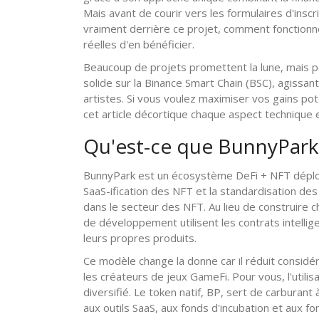
Mais avant de courir vers les formulaires d'inscr
vraiment derrière ce projet, comment fonctionne
réelles d'en bénéficier.
Beaucoup de projets promettent la lune, mais pe
solide sur la Binance Smart Chain (BSC), agiss
artistes. Si vous voulez maximiser vos gains po
cet article décortique chaque aspect technique 
Qu'est-ce que BunnyPark 
BunnyPark
est
un écosystème DeFi + NFT déploy
SaaS-ification des NFT et la standardisation des
dans le secteur des NFT. Au lieu de construire 
de développement utilisent les contrats intell
leurs propres produits.
Ce modèle change la donne car il réduit consid
les créateurs de jeux GameFi. Pour vous, l'utilisa
diversifié. Le token natif,
BP
, sert de carburant
aux outils SaaS, aux fonds d'incubation et aux f