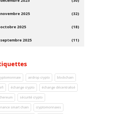
décembre 2025
(30)
novembre 2025
(32)
octobre 2025
(18)
septembre 2025
(11)
tiquettes
ryptomonnaie
airdrop crypto
blockchain
efi
échange crypto
échange décentralisé
thereum
sécurité crypto
inance smart chain
cryptomonnaies