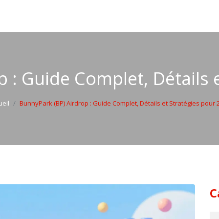
 : Guide Complet, Détails 
ueil
BunnyPark (BP) Airdrop : Guide Complet, Détails et Stratégies pour 
C