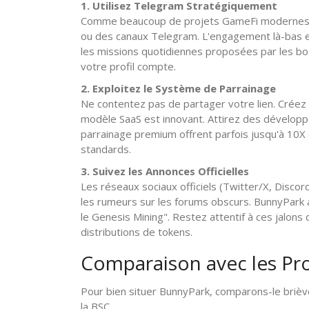
1. Utilisez Telegram Stratégiquement
Comme beaucoup de projets GameFi modernes, 
ou des canaux Telegram. L'engagement là-bas es
les missions quotidiennes proposées par les bots
votre profil compte.
2. Exploitez le Système de Parrainage
Ne contentez pas de partager votre lien. Créez
modèle SaaS est innovant. Attirez des dévelop
parrainage premium offrent parfois jusqu'à 10
standards.
3. Suivez les Annonces Officielles
Les réseaux sociaux officiels (Twitter/X, Discor
les rumeurs sur les forums obscurs. BunnyPark 
le Genesis Mining". Restez attentif à ces jalon
distributions de tokens.
Comparaison avec les Pr
Pour bien situer BunnyPark, comparons-le briè
la BSC.