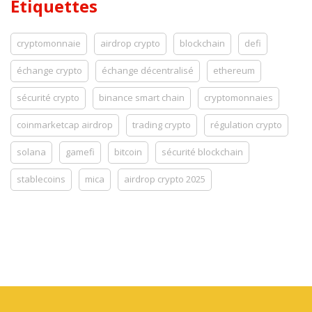
Étiquettes
cryptomonnaie
airdrop crypto
blockchain
defi
échange crypto
échange décentralisé
ethereum
sécurité crypto
binance smart chain
cryptomonnaies
coinmarketcap airdrop
trading crypto
régulation crypto
solana
gamefi
bitcoin
sécurité blockchain
stablecoins
mica
airdrop crypto 2025