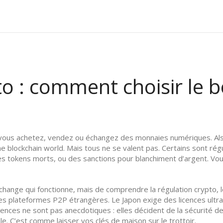
o : comment choisir le b
vous achetez, vendez ou échangez des monnaies numériques
. A
e blockchain world.
Mais tous ne se valent pas. Certains sont régu
des tokens morts, ou des sanctions pour blanchiment d’argent. Vo
 échange qui fonctionne, mais de comprendre
la régulation crypto
,
t les plateformes P2P étrangères. Le Japon exige des licences ult
rences ne sont pas anecdotiques : elles décident de la sécurité d
e. C’est comme laisser vos clés de maison sur le trottoir.