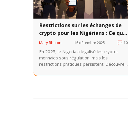
Restrictions sur les échanges de
crypto pour les Nigérians : Ce qui
a changé en 2025
Mary Rhoton
16 décembre 2025
10
En 2025, le Nigeria a légalisé les crypto-
monnaies sous régulation, mais les
restrictions pratiques persistent. Découvrez
ce qui a changé, quelles plateformes sont
autorisées, et comment éviter les pièges de
la nouvelle loi.