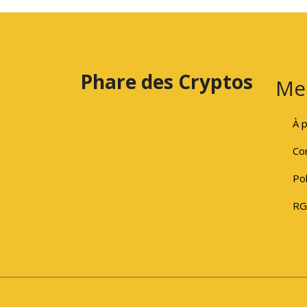
Phare des Cryptos
Me
À 
Con
Pol
RG