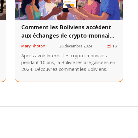
Comment les Boliviens accèdent
aux échanges de crypto-monnaies
après la levée de l'interdiction
Mary Rhoton
26 décembre 2024
18
Après avoir interdit les crypto-monnaies
pendant 10 ans, la Bolivie les a légalisées en
2024. Découvrez comment les Boliviens
accèdent aujourd'hui aux échanges de
crypto, pourquoi les stablecoins dominent,
et quel cadre légal a été mis en place.