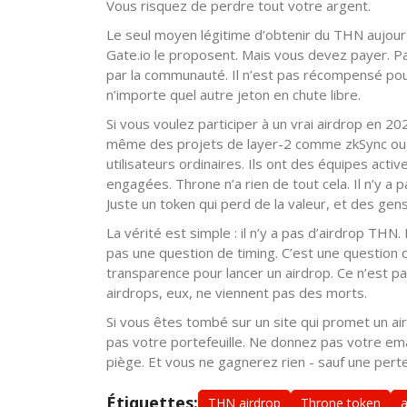
Vous risquez de perdre tout votre argent.
Le seul moyen légitime d’obtenir du THN aujourd
Gate.io le proposent. Mais vous devez payer. Pas
par la communauté. Il n’est pas récompensé pou
n’importe quel autre jeton en chute libre.
Si vous voulez participer à un vrai airdrop en 2
même des projets de layer-2 comme zkSync ou Li
utilisateurs ordinaires. Ils ont des équipes ac
engagées. Throne n’a rien de tout cela. Il n’y 
Juste un token qui perd de la valeur, et des ge
La vérité est simple : il n’y a pas d’airdrop TH
pas une question de timing. C’est une question de 
transparence pour lancer un airdrop. Ce n’est pa
airdrops, eux, ne viennent pas des morts.
Si vous êtes tombé sur un site qui promet un a
pas votre portefeuille. Ne donnez pas votre emai
piège. Et vous ne gagnerez rien - sauf une perte
Étiquettes:
THN airdrop
Throne token