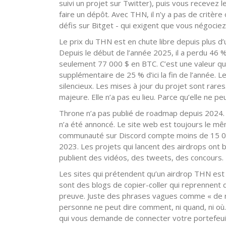
suivi un projet sur Twitter), puis vous recevez 
faire un dépôt. Avec THN, il n’y a pas de critère 
défis sur Bitget - qui exigent que vous négocie
Le prix du THN est en chute libre depuis plus d’u
Depuis le début de l’année 2025, il a perdu 46 %
seulement 77 000 $ en BTC. C’est une valeur qua
supplémentaire de 25 % d’ici la fin de l’année.
silencieux. Les mises à jour du projet sont rares
majeure. Elle n’a pas eu lieu. Parce qu’elle ne peu
Throne n’a pas publié de roadmap depuis 2024. 
n’a été annoncé. Le site web est toujours le mê
communauté sur Discord compte moins de 15 00
2023. Les projets qui lancent des airdrops ont beso
publient des vidéos, des tweets, des concours. T
Les sites qui prétendent qu’un airdrop THN est 
sont des blogs de copier-coller qui reprennent d
preuve. Juste des phrases vagues comme « de no
personne ne peut dire comment, ni quand, ni où.
qui vous demande de connecter votre portefeuill