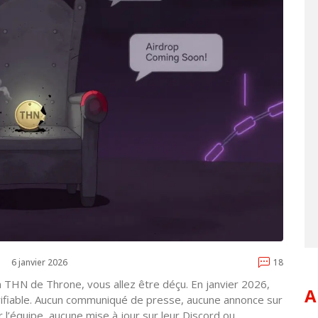
6 janvier 2026
18
en THN de Throne, vous allez être déçu. En janvier 2026,
A
 vérifiable. Aucun communiqué de presse, aucune annonce sur
r l’équipe, aucune mise à jour sur leur Discord ou