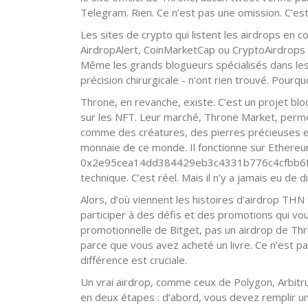
Telegram. Rien. Ce n’est pas une omission. C’est 
Les sites de crypto qui listent les airdrops e
AirdropAlert, CoinMarketCap ou CryptoAirdrops n
Même les grands blogueurs spécialisés dans les
précision chirurgicale - n’ont rien trouvé. Pourquo
Throne, en revanche, existe. C’est un projet bl
sur les NFT. Leur marché, Throne Market, perm
comme des créatures, des pierres précieuses et
monnaie de ce monde. Il fonctionne sur Ethereum
0x2e95cea14dd384429eb3c4331b776c4cfbb6fcd9
technique. C’est réel. Mais il n’y a jamais eu de 
Alors, d’où viennent les histoires d’airdrop THN
participer à des défis et des promotions qui 
promotionnelle de Bitget, pas un airdrop de T
parce que vous avez acheté un livre. Ce n’est pa
différence est cruciale.
Un vrai airdrop, comme ceux de Polygon, Arbitr
en deux étapes : d’abord, vous devez remplir un 