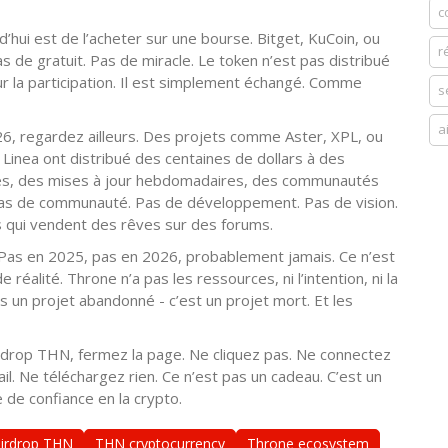
c
’hui est de l’acheter sur une bourse. Bitget, KuCoin, ou
r
 de gratuit. Pas de miracle. Le token n’est pas distribué
r la participation. Il est simplement échangé. Comme
s
a
026, regardez ailleurs. Des projets comme Aster, XPL, ou
nea ont distribué des centaines de dollars à des
tives, des mises à jour hebdomadaires, des communautés
a pas de communauté. Pas de développement. Pas de vision.
ns qui vendent des rêves sur des forums.
N. Pas en 2025, pas en 2026, probablement jamais. Ce n’est
réalité. Throne n’a pas les ressources, ni l’intention, ni la
s un projet abandonné - c’est un projet mort. Et les
irdrop THN, fermez la page. Ne cliquez pas. Ne connectez
l. Ne téléchargez rien. Ce n’est pas un cadeau. C’est un
 de confiance en la crypto.
airdrop THN
THN cryptocurrency
Throne ecosystem