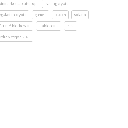
oinmarketcap airdrop
trading crypto
égulation crypto
gamefi
bitcoin
solana
écurité blockchain
stablecoins
mica
irdrop crypto 2025