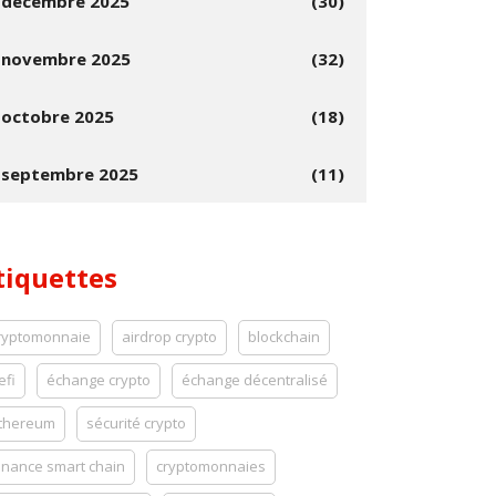
décembre 2025
(30)
novembre 2025
(32)
octobre 2025
(18)
septembre 2025
(11)
tiquettes
ryptomonnaie
airdrop crypto
blockchain
efi
échange crypto
échange décentralisé
thereum
sécurité crypto
inance smart chain
cryptomonnaies