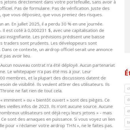
les jetons directement dans votre portefeuille, sans avoir à
officiel. Pas de formulaire. Pas de vérification. Juste des
z, que vous déposiez, que vous preniez des risques.
n an. En juillet 2025, il a perdu 30 % en une journée.
. Il est coté à 0,000231 $, avec une capitalisation de
si insignifiante. Les prévisions prédisent une baisse
 Les traders sont prudents. Les développeurs sont
. Dans ce contexte, un airdrop officiel serait une annonce
t pas avoir lieu.
Aucun nouveau contrat n’a été déployé. Aucun partenariat
É
me. Le whitepaper n’a pas été mis à jour. Leur
0 membres, et la plupart des discussions datent de
in de visibilité. Ils veulent attirer des utilisateurs. Ils
c
hrone ne fait rien de tout cela.
« imminent » ou « bientôt ouvert » sont des pièges. Ce
d
es vieilles infos de 2023. Ils n’ont aucune source. Aucune
e
mbreux utilisateurs ont déjà reçu leurs jetons » - mais
 Ce sont des arnaques en puissance. Si vous voyez un lien
b
e pour « réclamer votre airdrop THN », ne le faites pas.