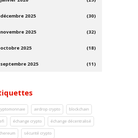
décembre 2025
(30)
novembre 2025
(32)
octobre 2025
(18)
septembre 2025
(11)
tiquettes
ryptomonnaie
airdrop crypto
blockchain
efi
échange crypto
échange décentralisé
thereum
sécurité crypto