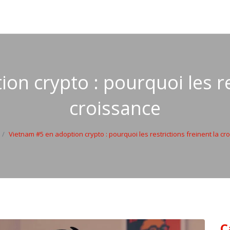
on crypto : pourquoi les res
croissance
Vietnam #5 en adoption crypto : pourquoi les restrictions freinent la cr
C