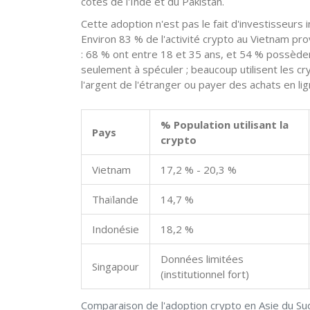
côtés de l'Inde et du Pakistan.
Cette adoption n'est pas le fait d'investisseurs i
Environ 83 % de l'activité crypto au Vietnam provi
: 68 % ont entre 18 et 35 ans, et 54 % possèden
seulement à spéculer ; beaucoup utilisent les 
l'argent de l'étranger ou payer des achats en lig
% Population utilisant la
Pays
crypto
Vietnam
17,2 % - 20,3 %
Thaïlande
14,7 %
Indonésie
18,2 %
Données limitées
Singapour
(institutionnel fort)
Comparaison de l'adoption crypto en Asie du Su