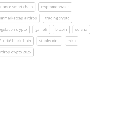
inance smart chain
cryptomonnaies
oinmarketcap airdrop
trading crypto
égulation crypto
gamefi
bitcoin
solana
écurité blockchain
stablecoins
mica
irdrop crypto 2025