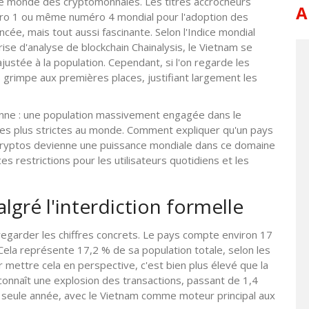
 le monde des cryptomonnaies. Les titres accrocheurs
A
ro 1 ou même numéro 4 mondial pour l'adoption des
ncée, mais tout aussi fascinante. Selon l'
Indice mondial
rise d'analyse de blockchain Chainalysis
, le Vietnam se
ajustée à la population. Cependant, si l'on regarde les
grimpe aux premières places, justifiant largement les
enne : une population massivement engagée dans le
les plus strictes au monde. Comment expliquer qu'un pays
 cryptos devienne une puissance mondiale dans ce domaine
s restrictions pour les utilisateurs quotidiens et les
gré l'interdiction formelle
 regarder les chiffres concrets. Le pays compte environ 17
. Cela représente 17,2 % de sa population totale, selon les
mettre cela en perspective, c'est bien plus élevé que la
connaît une explosion des transactions, passant de 1,4
 une seule année, avec le Vietnam comme moteur principal aux