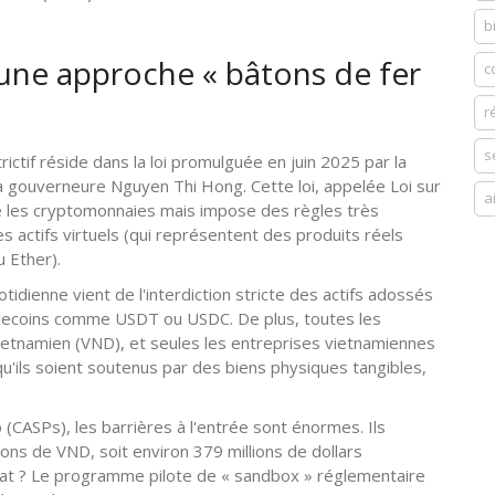
b
 une approche « bâtons de fer
c
r
s
rictif réside dans la loi promulguée en juin 2025 par la
la gouverneure Nguyen Thi Hong
. Cette loi, appelée Loi sur
a
se les cryptomonnaies mais impose des règles très
les actifs virtuels (qui représentent des produits réels
u Ether).
otidienne vient de l'interdiction stricte des actifs adossés
ablecoins comme USDT ou USDC. De plus, toutes les
ietnamien (VND), et seules les entreprises vietnamiennes
u'ils soient soutenus par des biens physiques tangibles,
 (CASPs), les barrières à l'entrée sont énormes. Ils
ions de VND, soit environ 379 millions de dollars
at ? Le programme pilote de « sandbox » réglementaire