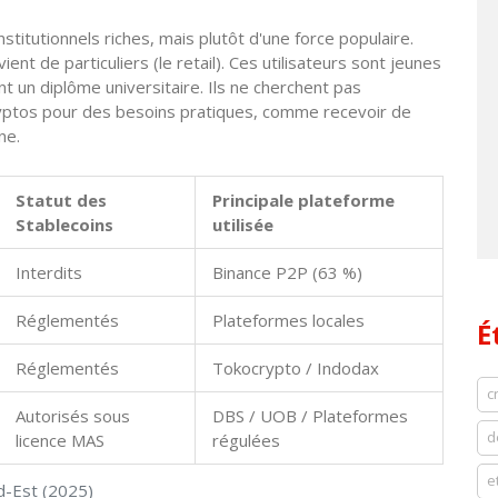
nstitutionnels riches, mais plutôt d'une force populaire.
ent de particuliers (le retail). Ces utilisateurs sont jeunes
t un diplôme universitaire. Ils ne cherchent pas
cryptos pour des besoins pratiques, comme recevoir de
ne.
Statut des
Principale plateforme
Stablecoins
utilisée
Interdits
Binance P2P (63 %)
Réglementés
Plateformes locales
É
Réglementés
Tokocrypto / Indodax
c
Autorisés sous
DBS / UOB / Plateformes
d
licence MAS
régulées
e
d-Est (2025)