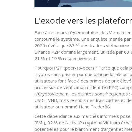
L'exode vers les platefo
Face à ces murs réglementaires, les Vietnamiens 
contourné le système. Une enquête menée par O
2025 révèle que 87 % des traders vietnamiens 
Binance P2P
domine largement
, utilisée par 63
21 % et 19 % respectivement.
Pourquoi P2P (peer-to-peer) ? Parce que cela
cryptos sans passer par une banque locale qui bl
utilisateurs font face à des primes de prix éle
processus de vérification d'identité (KYC) comp
r/CryptoVietnam, les plaintes sont fréquentes : 
USDT-VND, mais je subis des frais cachés et des
utilisateur surnommé HanoiTrader88.
Cette dépendance aux marchés informels pose un
(FMI), 92 % de l'activité crypto au Vietnam échapp
potentielles pour le blanchiment d'argent et met 