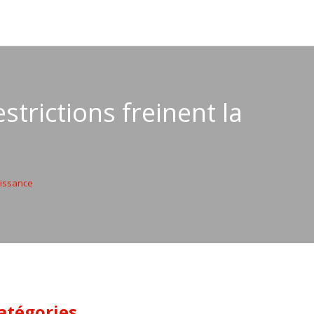
trictions freinent la
oissance
atégories