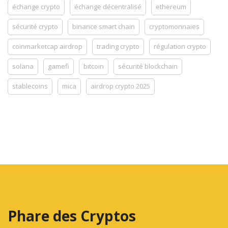
échange crypto
échange décentralisé
ethereum
sécurité crypto
binance smart chain
cryptomonnaies
coinmarketcap airdrop
trading crypto
régulation crypto
solana
gamefi
bitcoin
sécurité blockchain
stablecoins
mica
airdrop crypto 2025
Phare des Cryptos