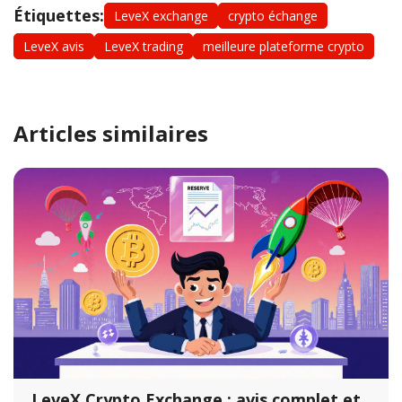
Étiquettes:
LeveX exchange
crypto échange
LeveX avis
LeveX trading
meilleure plateforme crypto
Articles similaires
LeveX Crypto Exchange : avis complet et