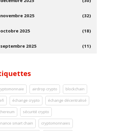
décembre 2025
(30)
novembre 2025
(32)
octobre 2025
(18)
septembre 2025
(11)
tiquettes
ryptomonnaie
airdrop crypto
blockchain
efi
échange crypto
échange décentralisé
thereum
sécurité crypto
inance smart chain
cryptomonnaies