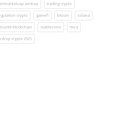
oinmarketcap airdrop
trading crypto
égulation crypto
gamefi
bitcoin
solana
écurité blockchain
stablecoins
mica
irdrop crypto 2025