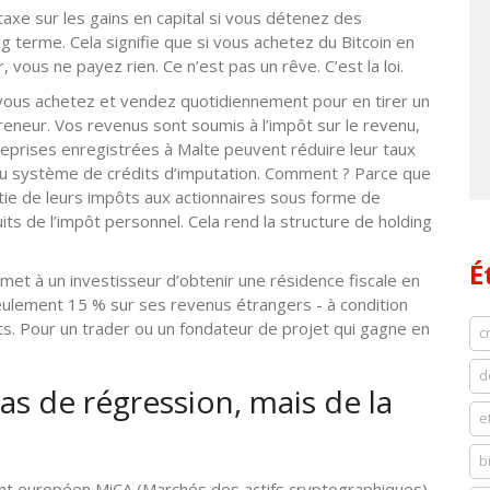
taxe sur les gains en capital si vous détenez des
terme. Cela signifie que si vous achetez du Bitcoin en
vous ne payez rien. Ce n’est pas un rêve. C’est la loi.
ue vous achetez et vendez quotidiennement pour en tirer un
reneur. Vos revenus sont soumis à l’impôt sur le revenu,
treprises enregistrées à Malte peuvent réduire leur taux
au système de crédits d’imputation. Comment ? Parce que
ie de leurs impôts aux actionnaires sous forme de
ts de l’impôt personnel. Cela rend la structure de holding
É
t à un investisseur d’obtenir une résidence fiscale en
 seulement 15 % sur ses revenus étrangers - à condition
s. Pour un trader ou un fondateur de projet qui gagne en
c
d
as de régression, mais de la
e
b
nt européen MiCA (Marchés des actifs cryptographiques).