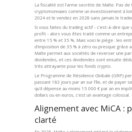
La fiscalité est l’arme secrète de Malte. Pas de 
cryptomonnaies comme un investissement à long 
2024 et le vendez en 2028 sans jamais le trader, 
Si vous faites du trading actif - c’est-à-dire q
profit - alors vous êtes traité comme un entrep
entre 15 % et 35 %. Mais voici le piège : les en
d’imposition de 35 % à zéro ou presque grâce 
Malte permet aux sociétés de reverser une part
dividendes, et ces dividendes sont ensuite dédui
très attrayante pour les fonds crypto.
Le Programme de Résidence Globale (GRP) perme
passant 183 jours par an sur l’île, et de payer
qu’il dépense au moins 15 000 € par an en impôt
dollars ou en euros, c’est un avantage colossal.
Alignement avec MiCA : p
clarté
En 2025, Malte a pleinement intégré le règleme