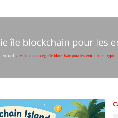
gie île blockchain pour les 
Accueil
Malte : la stratégie île blockchain pour les entreprises crypto
C